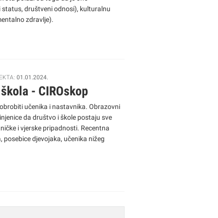
status, društveni odnosi), kulturalnu
mentalno zdravlje).
EKTA:
01.01.2024.
h škola - CIROskop
obrobiti učenika i nastavnika. Obrazovni
injenice da društvo i škole postaju sve
tničke i vjerske pripadnosti. Recentna
, posebice djevojaka, učenika nižeg