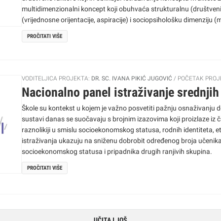
multidimenzionalni koncept koji obuhvaća strukturalnu (društveni 
(vrijednosne orijentacije, aspiracije) i sociopsihološku dimenziju (
PROČITATI VIŠE
VODITELJICA PROJEKTA:
DR. SC. IVANA PIKIĆ JUGOVIĆ
POČETAK PROJ
Nacionalno panel istraživanje srednji
Škole su kontekst u kojem je važno posvetiti pažnju osnaživanju d
sustavi danas se suočavaju s brojnim izazovima koji proizlaze iz č
raznolikiji u smislu socioekonomskog statusa, rodnih identiteta, e
istraživanja ukazuju na sniženu dobrobit određenog broja učenika
socioekonomskog statusa i pripadnika drugih ranjivih skupina.
PROČITATI VIŠE
UČITAJ JOŠ