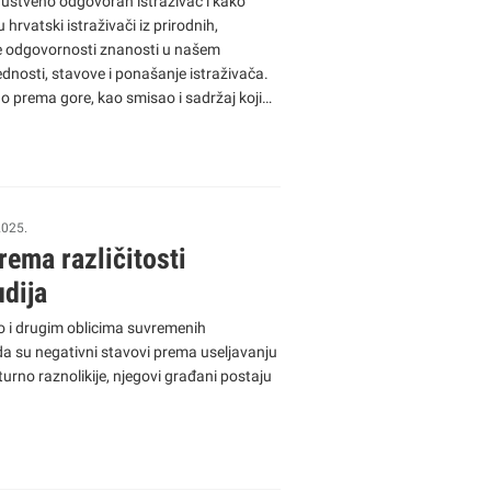
 društveno odgovoran istraživač i kako
hrvatski istraživači iz prirodnih,
ne odgovornosti znanosti u našem
dnosti, stavove i ponašanje istraživača.
o prema gore, kao smisao i sadržaj koji
straživačku praksu.
2025.
rema različitosti
udija
o i drugim oblicima suvremenih
da su negativni stavovi prema useljavanju
urno raznolikije, njegovi građani postaju