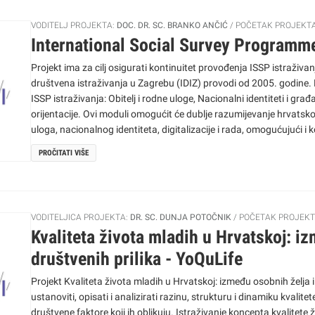
VODITELJ PROJEKTA:
DOC. DR. SC. BRANKO ANČIĆ
POČETAK PROJEKT
International Social Survey Programm
Projekt ima za cilj osigurati kontinuitet provođenja ISSP istraživanj
društvena istraživanja u Zagrebu (IDIZ) provodi od 2005. godine. K
ISSP istraživanja: Obitelj i rodne uloge, Nacionalni identiteti i gra
orijentacije. Ovi moduli omogućit će dublje razumijevanje hrvatsko
uloga, nacionalnog identiteta, digitalizacije i rada, omogućujući 
PROČITATI VIŠE
VODITELJICA PROJEKTA:
DR. SC. DUNJA POTOČNIK
POČETAK PROJEKT
Kvaliteta života mladih u Hrvatskoj: i
društvenih prilika - YoQuLife
Projekt Kvaliteta života mladih u Hrvatskoj: između osobnih želja i društvenih p
ustanoviti, opisati i analizirati razinu, strukturu i dinamiku kvalite
društvene faktore koji ih oblikuju. Istraživanje koncepta kvalitete 