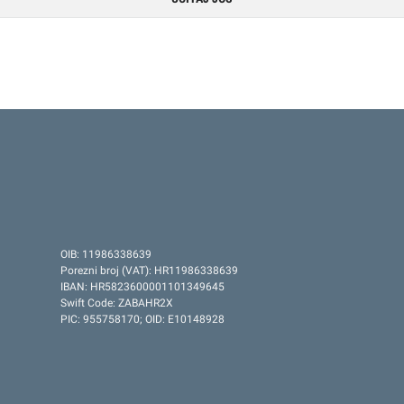
OIB: 11986338639
Porezni broj (VAT): HR11986338639
IBAN: HR5823600001101349645
Swift Code: ZABAHR2X
PIC: 955758170; OID: E10148928