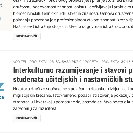
Glavni istraživački fokus ovog projekta jest pitanje što znači biti
društvenu odgovornost znanosti opisuju, doživljavaju i prakticiraju 
biomedicinskih, tehničkih i društvenih znanosti. Osnova društve
poimanju povezana je s profesionalnom etikom znanosti kroz vrije
Naš projekt istražuje što je društveno odgovoran istraživač odozd
dolazi iz same znanstvene zajednice i kroz njezinu svakodnevnu i
PROČITATI VIŠE
VODITELJ PROJEKTA:
DR. SC. SAŠA PUZIĆ
POČETAK PROJEKTA:
30.12.
Interkulturno razumijevanje i stavovi p
studenata učiteljskih i nastavničkih st
Hrvatsko društvo suočava se s pojačanim dolaskom izbjeglica ka
migracijskih kretanja. Istovremeno, podaci istraživanja pokazuju 
stranaca u Hrvatskoj u porastu te da, premda društvo postaje kult
zatvoreniji za različitosti.
PROČITATI VIŠE