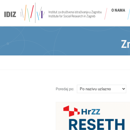
O NAMA
Z
Poredaj po: