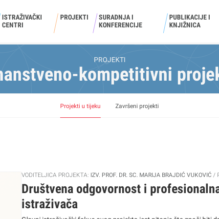
ISTRAŽIVAČKI
PROJEKTI
SURADNJA I
PUBLIKACIJE I
CENTRI
KONFERENCIJE
KNJIŽNICA
PROJEKTI
nanstveno-kompetitivni projek
Projekti u tijeku
Završeni projekti
VODITELJICA PROJEKTA:
IZV. PROF. DR. SC. MARIJA BRAJDIĆ VUKOVIĆ
Društvena odgovornost i profesionalna
istraživača