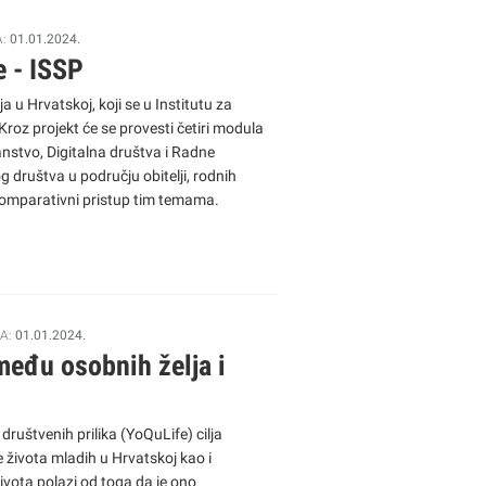
A:
01.01.2024.
e - ISSP
a u Hrvatskoj, koji se u Institutu za
roz projekt će se provesti četiri modula
đanstvo, Digitalna društva i Radne
g društva u području obitelji, rodnih
i komparativni pristup tim temama.
A:
01.01.2024.
zmeđu osobnih želja i
rilika (YoQuLife) cilja
te života mladih u Hrvatskoj kao i
života polazi od toga da je ono