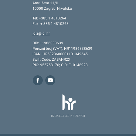
Amruševa 11/II,
10000 Zagreb, Hrvatska
Tel: +385 1 4810264
Fax: + 385 1 4810263
idiz@idi.hr
OIB: 11986338639
Porezni broj (VAT): HR11986338639
IBAN: HR5823600001101349645
Swift Code: ZABAHR2X
PIC: 955758170; OID: E10148928