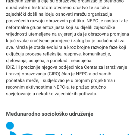
različitih zemalja čije su obrazovne organizacije prethodno
surađivale s Institutom otvoreno društvo te su tako
zajednički došli na ideju osnovati mrežu organizacija
posvećenih razvoju obrazovnih politika. NEPC je nastao iz te
neformalne grupe entuzijasta koji su dijelili zajedničke
vrijednosti utemeljene na uvjerenju da je obrazovna promjena
ključ svake društvene promjene i zalog bolje budućnosti za
sve. Mreža je otada evoluirala kroz brojne razvojne faze koji
uključuju procese refleksije, rasprave, komunikacije,
djelovanja, uspjeha, a ponekad i neuspjeha.
IDIZ, ili preciznije njegova pod-jedinica Centar za istraživanje
i razvoj obrazovanja (CIRO) član je NEPC-a od samih
početaka mreže, i sudjelovao je u brojnim projektima i
redovnim aktivnostima NEPC-a, te pružao stručno
savjetovanje u nekoliko zajedničkih pothvata.
Međunarodno sociološko udruženje