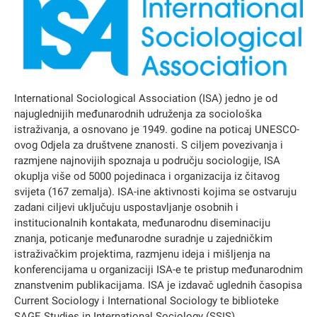
International Sociological Association (ISA) jedno je od
najuglednijih međunarodnih udruženja za sociološka
istraživanja, a osnovano je 1949. godine na poticaj UNESCO-
ovog Odjela za društvene znanosti. S ciljem povezivanja i
razmjene najnovijih spoznaja u području sociologije, ISA
okuplja više od 5000 pojedinaca i organizacija iz čitavog
svijeta (167 zemalja). ISA-ine aktivnosti kojima se ostvaruju
zadani ciljevi uključuju uspostavljanje osobnih i
institucionalnih kontakata, međunarodnu diseminaciju
znanja, poticanje međunarodne suradnje u zajedničkim
istraživačkim projektima, razmjenu ideja i mišljenja na
konferencijama u organizaciji ISA-e te pristup međunarodnim
znanstvenim publikacijama. ISA je izdavač uglednih časopisa
Current Sociology i International Sociology te biblioteke
SAGE Studies in International Sociology (SSIS).