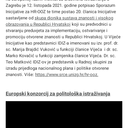
Zagrebu je 12. listopada 2021. godine potpisao Sporazum
Inicijative za HR-OOZ te time postao 20. članica Inicijative
sastavljene od
skupa dionika sustava znanosti i visokog
obrazovanja u Republici Hrvatskoj
koji su predvodnici u
stvaranju preduvjeta za implementaciju, ostvarivanje i
promociju otvorene znanosti u Republici Hrvatskoj. U Vijeće
Inicijative kao predstavnici IDIZ-a imenovani su izv. prof. dr.
sc. Marija Brajdić Vuković u funkciji članice Vijeća i dr. sc.
Marko Kovačić u funkciji zamjenika članice Vijeća. Dr. sc.
Teo Matković IDIZ-ov je predstavnik u Radnoj skupini za
izradu prijedloga nacionalnog plana i politike otvorene
znanosti. Više:
https://www.srce.unizg.hr/hr-ooz
.
Europski konzorcij za politološka istraživanja