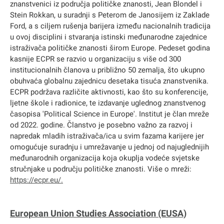
znanstvenici iz područja političke znanosti, Jean Blondel i
Stein Rokkan, u suradnji s Peterom de Janosijem iz Zaklade
Ford, a s ciljem rušenja barijera između nacionalnih tradicija
u ovoj disciplini i stvaranja istinski međunarodne zajednice
istraživača političke znanosti širom Europe. Pedeset godina
kasnije ECPR se razvio u organizaciju s više od 300
institucionalnih članova u približno 50 zemalja, što ukupno
obuhvaća globalnu zajednicu desetaka tisuća znanstvenika.
ECPR podržava različite aktivnosti, kao što su konferencije,
ljetne škole i radionice, te izdavanje uglednog znanstvenog
časopisa 'Political Science in Europe'. Institut je član mreže
od 2022. godine. Članstvo je posebno važno za razvoj i
napredak mladih istraživača/ica u svim fazama karijere jer
omogućuje suradnju i umrežavanje u jednoj od najuglednijih
međunarodnih organizacija koja okuplja vodeće svjetske
stručnjake u području političke znanosti. Više o mreži:
https://ecpr.eu/
.
European Union Studies Association (EUSA)