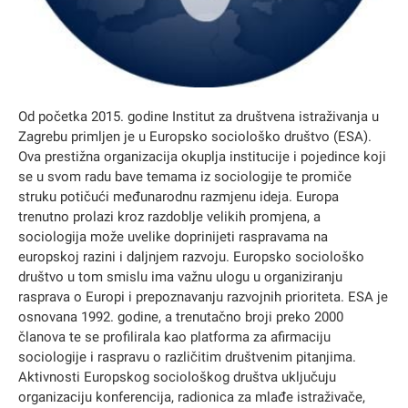
Od početka 2015. godine Institut za društvena istraživanja u
Zagrebu primljen je u Europsko sociološko društvo (ESA).
Ova prestižna organizacija okuplja institucije i pojedince koji
se u svom radu bave temama iz sociologije te promiče
struku potičući međunarodnu razmjenu ideja. Europa
trenutno prolazi kroz razdoblje velikih promjena, a
sociologija može uvelike doprinijeti raspravama na
europskoj razini i daljnjem razvoju. Europsko sociološko
društvo u tom smislu ima važnu ulogu u organiziranju
rasprava o Europi i prepoznavanju razvojnih prioriteta. ESA je
osnovana 1992. godine, a trenutačno broji preko 2000
članova te se profilirala kao platforma za afirmaciju
sociologije i raspravu o različitim društvenim pitanjima.
Aktivnosti Europskog sociološkog društva uključuju
organizaciju konferencija, radionica za mlađe istraživače,