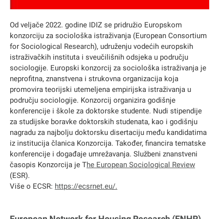
Od veljače 2022. godine IDIZ se pridružio Europskom
konzorciju za sociološka istraživanja (European Consortium
for Sociological Research), udruženju vodećih europskih
istraživačkih instituta i sveučilišnih odsjeka u području
sociologije. Europski konzorcij za sociološka istraživanja je
neprofitna, znanstvena i strukovna organizacija koja
promovira teorijski utemeljena empirijska istraživanja u
području sociologije. Konzorcij organizira godišnje
konferencije i škole za doktorske studente. Nudi stipendije
za studijske boravke doktorskih studenata, kao i godišnju
nagradu za najbolju doktorsku disertaciju među kandidatima
iz institucija članica Konzorcija. Također, financira tematske
konferencije i događaje umrežavanja. Službeni znanstveni
časopis Konzorcija je T
he European Sociological Review
(ESR).
Više o ECSR:
https://ecsrnet.eu/
.
European Network for Housing Research (ENHR)