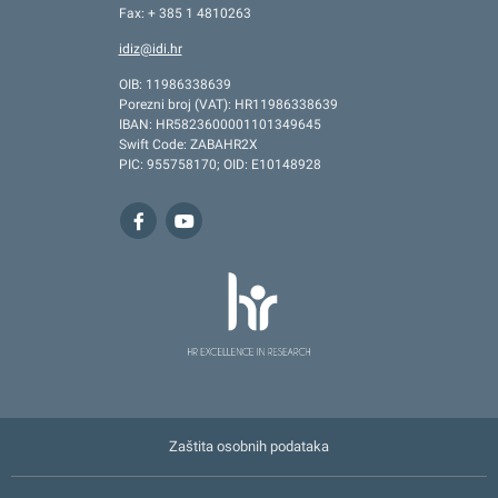
Fax: + 385 1 4810263
idiz@idi.hr
OIB: 11986338639
Porezni broj (VAT): HR11986338639
IBAN: HR5823600001101349645
Swift Code: ZABAHR2X
PIC: 955758170; OID: E10148928
Zaštita osobnih podataka