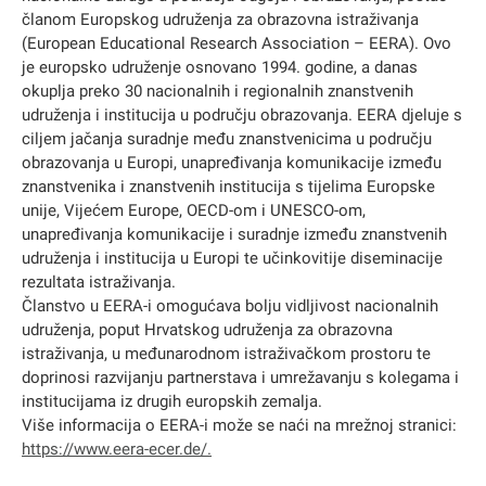
članom Europskog udruženja za obrazovna istraživanja
(European Educational Research Association – EERA). Ovo
je europsko udruženje osnovano 1994. godine, a danas
okuplja preko 30 nacionalnih i regionalnih znanstvenih
udruženja i institucija u području obrazovanja. EERA djeluje s
ciljem jačanja suradnje među znanstvenicima u području
obrazovanja u Europi, unapređivanja komunikacije između
znanstvenika i znanstvenih institucija s tijelima Europske
unije, Vijećem Europe, OECD-om i UNESCO-om,
unapređivanja komunikacije i suradnje između znanstvenih
udruženja i institucija u Europi te učinkovitije diseminacije
rezultata istraživanja.
Članstvo u EERA-i omogućava bolju vidljivost nacionalnih
udruženja, poput Hrvatskog udruženja za obrazovna
istraživanja, u međunarodnom istraživačkom prostoru te
doprinosi razvijanju partnerstava i umrežavanju s kolegama i
institucijama iz drugih europskih zemalja.
Više informacija o EERA-i može se naći na mrežnoj stranici:
https://www.eera-ecer.de/.