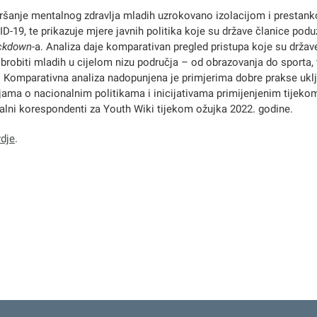
ršanje mentalnog zdravlja mladih uzrokovano izolacijom i prestank
-19, te prikazuje mjere javnih politika koje su države članice podu
ckdown
-a. Analiza daje komparativan pregled pristupa koje su države
brobiti mladih u cijelom nizu područja – od obrazovanja do sporta,
Komparativna analiza nadopunjena je primjerima dobre prakse uklj
jama o nacionalnim politikama i inicijativama primijenjenim tijekom
nalni korespondenti za Youth Wiki tijekom ožujka 2022. godine.
dje
.