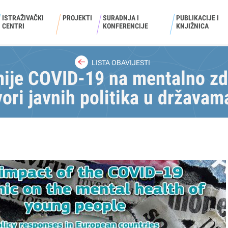
ISTRAŽIVAČKI
PROJEKTI
SURADNJA I
PUBLIKACIJE I
CENTRI
KONFERENCIJE
KNJIŽNICA
LISTA OBAVIJESTI
ije COVID-19 na mentalno zd
ori javnih politika u državam