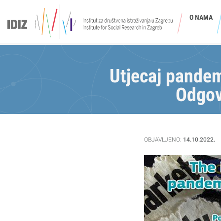
O NAMA
Utjecaj pandem
Odgov
OBJAVLJENO:
14.10.2022.