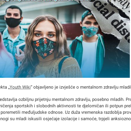
ekta „
Youth Wiki
“ objavljeno je izvješće o mentalnom zdravlju mladi
dstavlja ozbiljnu prijetnju mentalnom zdravlju, posebno mladih. P
ničenja sportskih i slobodnih aktivnosti te djelomičan ili potpun pr
u poremetili međuljudske odnose. Uz duža vremenska razdoblja pr
i su mladi iskusili osjećaje izolacije i samoće, trpjeli anksioznost 