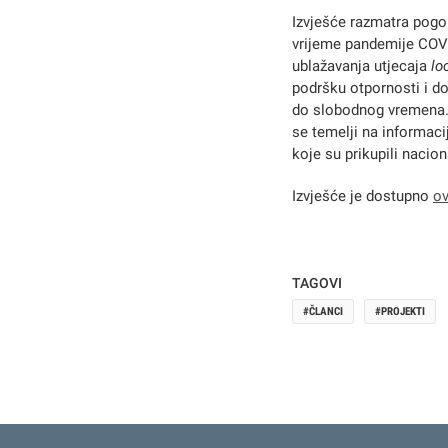
Izvješće razmatra pogo
vrijeme pandemije COVID
ublažavanja utjecaja
lo
podršku otpornosti i do
do slobodnog vremena. 
se temelji na informaci
koje su prikupili nacio
Izvješće je dostupno
ov
TAGOVI
ČLANCI
PROJEKTI