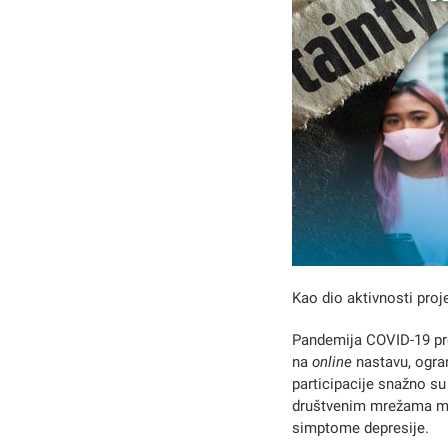
Kao dio aktivnosti proj
Pandemija COVID-19 pre
na
online
nastavu, ogra
participacije snažno s
društvenim mrežama mnog
simptome depresije.