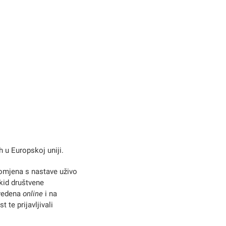
h u Europskoj uniji.
romjena s nastave uživo
ekid društvene
ovedena
online
i na
te prijavljivali