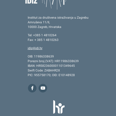
Institut za društvena istraživanja u Zagrebu
Amruševa 11/II,
10000 Zagreb, Hrvatska
Tel: +385 1 4810264
Fax: + 385 1 4810263
idiz@idi.hr
OIB: 11986338639
Porezni broj (VAT): HR11986338639
IBAN: HR5823600001101349645
Swift Code: ZABAHR2X
PIC: 955758170; OID: E10148928