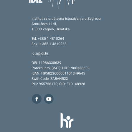
Institut za društvena istraživanja u Zagrebu
Amruševa 11/II,
10000 Zagreb, Hrvatska
Tel: +385 1 4810264
Fax: + 385 1 4810263
idiz@idi.hr
OIB: 11986338639
Porezni broj (VAT): HR11986338639
IBAN: HR5823600001101349645
Swift Code: ZABAHR2X
PIC: 955758170; OID: E10148928