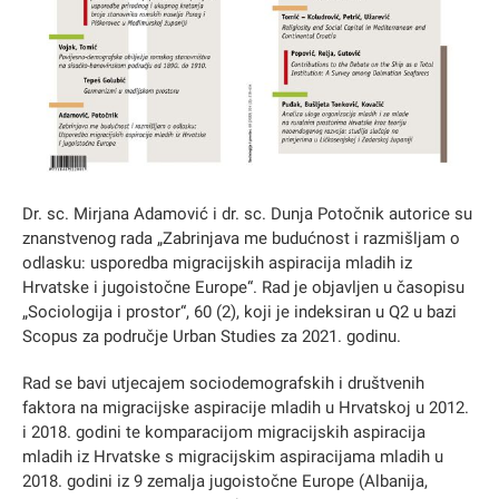
Dr. sc. Mirjana Adamović i dr. sc. Dunja Potočnik autorice su
znanstvenog rada „Zabrinjava me budućnost i razmišljam o
odlasku: usporedba migracijskih aspiracija mladih iz
Hrvatske i jugoistočne Europe“. Rad je objavljen u časopisu
„Sociologija i prostor“, 60 (2), koji je indeksiran u Q2 u bazi
Scopus za područje Urban Studies za 2021. godinu.
Rad se bavi utjecajem sociodemografskih i društvenih
faktora na migracijske aspiracije mladih u Hrvatskoj u 2012.
i 2018. godini te komparacijom migracijskih aspiracija
mladih iz Hrvatske s migracijskim aspiracijama mladih u
2018. godini iz 9 zemalja jugoistočne Europe (Albanija,