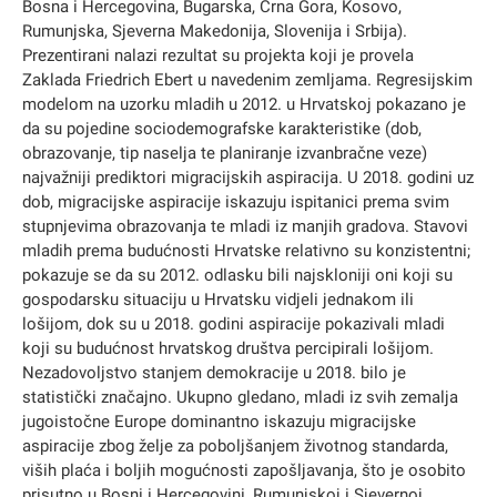
Bosna i Hercegovina, Bugarska, Crna Gora, Kosovo,
Rumunjska, Sjeverna Makedonija, Slovenija i Srbija).
Prezentirani nalazi rezultat su projekta koji je provela
Zaklada Friedrich Ebert u navedenim zemljama. Regresijskim
modelom na uzorku mladih u 2012. u Hrvatskoj pokazano je
da su pojedine sociodemografske karakteristike (dob,
obrazovanje, tip naselja te planiranje izvanbračne veze)
najvažniji prediktori migracijskih aspiracija. U 2018. godini uz
dob, migracijske aspiracije iskazuju ispitanici prema svim
stupnjevima obrazovanja te mladi iz manjih gradova. Stavovi
mladih prema budućnosti Hrvatske relativno su konzistentni;
pokazuje se da su 2012. odlasku bili najskloniji oni koji su
gospodarsku situaciju u Hrvatsku vidjeli jednakom ili
lošijom, dok su u 2018. godini aspiracije pokazivali mladi
koji su budućnost hrvatskog društva percipirali lošijom.
Nezadovoljstvo stanjem demokracije u 2018. bilo je
statistički značajno. Ukupno gledano, mladi iz svih zemalja
jugoistočne Europe dominantno iskazuju migracijske
aspiracije zbog želje za poboljšanjem životnog standarda,
viših plaća i boljih mogućnosti zapošljavanja, što je osobito
prisutno u Bosni i Hercegovini, Rumunjskoj i Sjevernoj