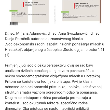
Dr. sc. Mirjana Adamović, dr. sc. Anja Gvozdanović i dr. sc.
Dunja Potočnik autorice su znanstvenog članka
„Socioekonomski i rodni aspekti rizičnih ponašanja mladih u
Hrvatskoj”, objavljenog u časopisu „Sociologija i prostor”, 61
(1).
Primjenjujući sociološku perspektivu, ovaj se rad bavi
analizom rizičnih ponašanja i njihovom povezanošću s
nekim sociodemografskim obilježjima mladih u Hrvatskoj.
Pritom se koriste dva teorijska pristupa. Prvi je klasni,
odnosno socioekonomski pristup koji položaj u društvenoj
strukturi smatra važnom odrednicom odabira ponašanja.
Drugim se pristupom rizična ponašanja promatraju u
kontekstu sociokulturnih faktora, specifično rodne
dimenzije. Oba pristupa se nastoji teorijski približiti