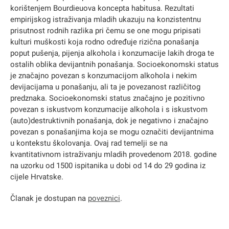
korištenjem Bourdieuova koncepta habitusa. Rezultati
empirijskog istraživanja mladih ukazuju na konzistentnu
prisutnost rodnih razlika pri čemu se one mogu pripisati
kulturi muškosti koja rodno određuje rizična ponašanja
poput pušenja, pijenja alkohola i konzumacije lakih droga te
ostalih oblika devijantnih ponašanja. Socioekonomski status
je značajno povezan s konzumacijom alkohola i nekim
devijacijama u ponašanju, ali ta je povezanost različitog
predznaka. Socioekonomski status značajno je pozitivno
povezan s iskustvom konzumacije alkohola i s iskustvom
(auto)destruktivnih ponašanja, dok je negativno i značajno
povezan s ponašanjima koja se mogu označiti devijantnima
u kontekstu školovanja. Ovaj rad temelji se na
kvantitativnom istraživanju mladih provedenom 2018. godine
na uzorku od 1500 ispitanika u dobi od 14 do 29 godina iz
cijele Hrvatske.
Članak je dostupan na
poveznici
.