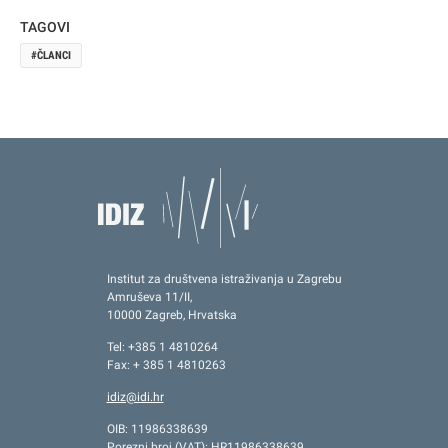
TAGOVI
ČLANCI
Institut za društvena istraživanja u Zagrebu
Amruševa 11/II,
10000 Zagreb, Hrvatska
Tel: +385 1 4810264
Fax: + 385 1 4810263
idiz@idi.hr
OIB: 11986338639
Porezni broj (VAT): HR11986338639