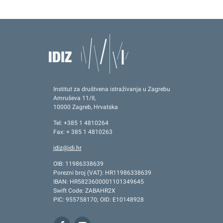
Institut za društvena istraživanja u Zagrebu
Amruševa 11/II,
10000 Zagreb, Hrvatska
Tel: +385 1 4810264
Fax: + 385 1 4810263
idiz@idi.hr
OIB: 11986338639
Porezni broj (VAT): HR11986338639
IBAN: HR5823600001101349645
Swift Code: ZABAHR2X
PIC: 955758170; OID: E10148928