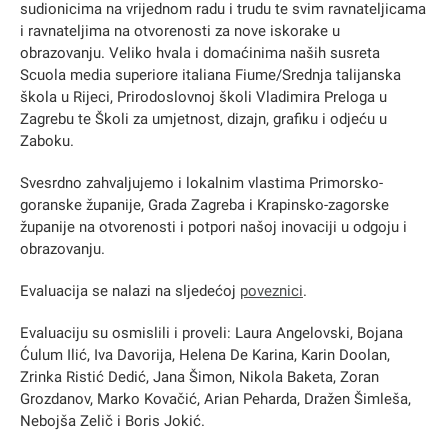
sudionicima na vrijednom radu i trudu te svim ravnateljicama
i ravnateljima na otvorenosti za nove iskorake u
obrazovanju. Veliko hvala i domaćinima naših susreta
Scuola media superiore italiana Fiume/Srednja talijanska
škola u Rijeci, Prirodoslovnoj školi Vladimira Preloga u
Zagrebu te Školi za umjetnost, dizajn, grafiku i odjeću u
Zaboku.
Svesrdno zahvaljujemo i lokalnim vlastima Primorsko-
goranske županije, Grada Zagreba i Krapinsko-zagorske
županije na otvorenosti i potpori našoj inovaciji u odgoju i
obrazovanju.
Evaluacija se nalazi na sljedećoj
poveznici
.
Evaluaciju su osmislili i proveli: Laura Angelovski, Bojana
Ćulum Ilić, Iva Davorija, Helena De Karina, Karin Doolan,
Zrinka Ristić Dedić, Jana Šimon, Nikola Baketa, Zoran
Grozdanov, Marko Kovačić, Arian Peharda, Dražen Šimleša,
Nebojša Zelič i Boris Jokić.