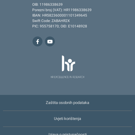
OIB: 11986338639
Porezni broj (VAT): HR11986338639
IBAN: HR5823600001101349645
Swift Code: ZABAHR2X
PIC: 955758170; OID: E10148928
Zaštita osobnih podataka
Uvjeti korištenja
Izjava o pristupačnosti