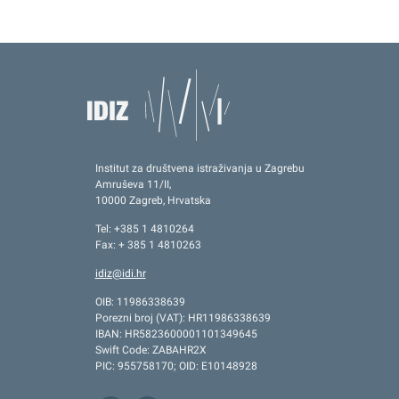
Institut za društvena istraživanja u Zagrebu
Amruševa 11/II,
10000 Zagreb, Hrvatska
Tel: +385 1 4810264
Fax: + 385 1 4810263
idiz@idi.hr
OIB: 11986338639
Porezni broj (VAT): HR11986338639
IBAN: HR5823600001101349645
Swift Code: ZABAHR2X
PIC: 955758170; OID: E10148928