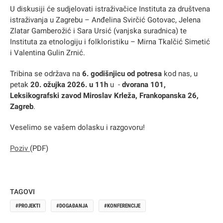
U diskusiji će sudjelovati istraživačice Instituta za društvena
istraživanja u Zagrebu – Anđelina Svirčić Gotovac, Jelena
Zlatar Gamberožić i Sara Ursić (vanjska suradnica) te
Instituta za etnologiju i folkloristiku – Mirna Tkalčić Simetić
i Valentina Gulin Zrnić.
Tribina se održava na
6. godišnjicu od potresa
kod nas, u
petak
20. ožujka 2026. u 11h
u -
dvorana 101,
Leksikografski zavod Miroslav Krleža, Frankopanska 26,
Zagreb
.
Veselimo se vašem dolasku i razgovoru!
Poziv
(PDF)
TAGOVI
PROJEKTI
DOGAĐANJA
KONFERENCIJE