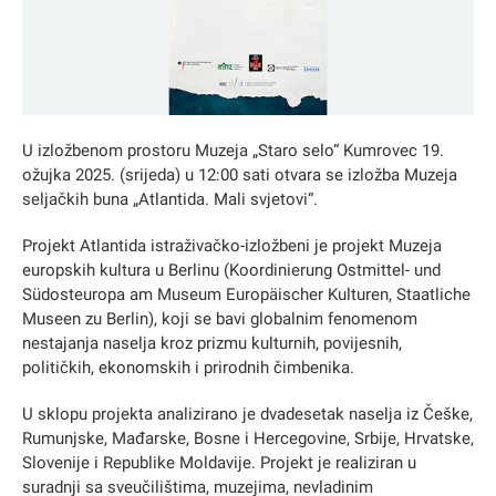
U izložbenom prostoru Muzeja „Staro selo“ Kumrovec 19.
ožujka 2025. (srijeda) u 12:00 sati otvara se izložba Muzeja
seljačkih buna „Atlantida. Mali svjetovi“.
Projekt Atlantida istraživačko-izložbeni je projekt Muzeja
europskih kultura u Berlinu (Koordinierung Ostmittel- und
Südosteuropa am Museum Europäischer Kulturen, Staatliche
Museen zu Berlin), koji se bavi globalnim fenomenom
nestajanja naselja kroz prizmu kulturnih, povijesnih,
političkih, ekonomskih i prirodnih čimbenika.
U sklopu projekta analizirano je dvadesetak naselja iz Češke,
Rumunjske, Mađarske, Bosne i Hercegovine, Srbije, Hrvatske,
Slovenije i Republike Moldavije. Projekt je realiziran u
suradnji sa sveučilištima, muzejima, nevladinim