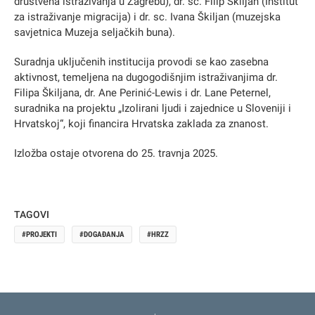
društvena istraživanja u Zagrebu), dr. sc. Filip Škiljan (Institut
za istraživanje migracija) i dr. sc. Ivana Škiljan (muzejska
savjetnica Muzeja seljačkih buna).
Suradnja uključenih institucija provodi se kao zasebna
aktivnost, temeljena na dugogodišnjim istraživanjima dr.
Filipa Škiljana, dr. Ane Perinić-Lewis i dr. Lane Peternel,
suradnika na projektu „Izolirani ljudi i zajednice u Sloveniji i
Hrvatskoj“, koji financira Hrvatska zaklada za znanost.
Izložba ostaje otvorena do 25. travnja 2025.
TAGOVI
PROJEKTI
DOGAĐANJA
HRZZ