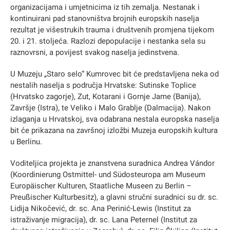
organizacijama i umjetnicima iz tih zemalja. Nestanak i
kontinuirani pad stanovništva brojnih europskih naselja
rezultat je višestrukih trauma i društvenih promjena tijekom
20. i 21. stoljeća. Razlozi depopulacije i nestanka sela su
raznovrsni, a povijest svakog naselja jedinstvena.
U Muzeju „Staro selo“ Kumrovec bit će predstavljena neka od
nestalih naselja s područja Hrvatske: Sutinske Toplice
(Hrvatsko zagorje), Zut, Kotarani i Gornje Jame (Banija),
Završje (Istra), te Veliko i Malo Grablje (Dalmacija). Nakon
izlaganja u Hrvatskoj, sva odabrana nestala europska naselja
bit će prikazana na završnoj izložbi Muzeja europskih kultura
u Berlinu.
Voditeljica projekta je znanstvena suradnica Andrea Vándor
(Koordinierung Ostmittel- und Südosteuropa am Museum
Europäischer Kulturen, Staatliche Museen zu Berlin –
Preußischer Kulturbesitz), a glavni stručni suradnici su dr. sc.
Lidija Nikočević, dr. sc. Ana Perinić-Lewis (Institut za
istraživanje migracija), dr. sc. Lana Peternel (Institut za