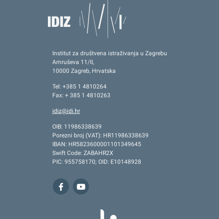
Institut za društvena istraživanja u Zagrebu
Amruševa 11/II,
10000 Zagreb, Hrvatska
Tel: +385 1 4810264
Fax: + 385 1 4810263
idiz@idi.hr
OIB: 11986338639
Porezni broj (VAT): HR11986338639
IBAN: HR5823600001101349645
Swift Code: ZABAHR2X
PIC: 955758170; OID: E10148928