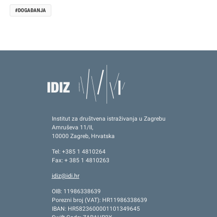
DOGAĐANJA
Institut za društvena istraživanja u Zagrebu
Amruševa 11/II,
10000 Zagreb, Hrvatska
Tel: +385 1 4810264
Fax: + 385 1 4810263
idiz@idi.hr
OIB: 11986338639
Porezni broj (VAT): HR11986338639
IBAN: HR5823600001101349645