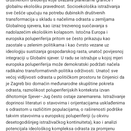
društvenom uređenju koje uvažava planetarne granice i
globalnu ekološku pravednost. Socioekološka istraživanja
sve češće upućuju na potrebu dubinskih društvenih
transformacija u skladu s načelima odrasta u zemljama
Globalnog sjevera, kao izraz trezvenog suočavanja s
nadolazećim ekološkim kolapsom. Istočna Europa i
europska poluperiferija pritom se često prikazuju kao
zaostale u zelenim politikama i kao čvrsto vezane uz
ideologiju sustizanja gospodarskog rasta, unatoč povijesnoj
integraciji u Globalni sjever. U radu se istražuje u kojoj mjeri
europska poluperiferija može demokratski podržati načela
radikalno transformativnih politika održivosti. Unatoč sve
većoj vidljivosti odrasta u političkom prostoru te činjenici da
je Zagreb bio domaćin međunarodne skupštine pokreta
odrasta, raznolikost poluperiferijskih konteksta izvan
dihotomije Sjever–Jug često ostaje zanemarena. Istraživanje
doprinosi literaturi o stavovima i orijentacijama usklađenima
s odrastom u različitim populacijama, o raširenosti podrške
takvim stavovima u europskoj poluperiferiji (u okviru
desetogodišnjeg istraživačkog kontinuiteta), kao i analizi
potencijala ideološkog kompleksa odrasta za promjenu