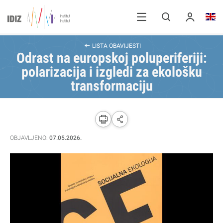
LISTA OBAVIJESTI
Odrast na europskoj poluperiferiji:
polarizacija i izgledi za ekološku
transformaciju
OBJAVLJENO:
07.05.2026.