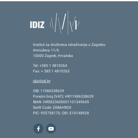
Institut za društvena istraživanja u Zagrebu
Amruševa 11/II,
10000 Zagreb, Hrvatska
Tel: +385 1 4810264
Fax: + 385 1 4810263
idiz@idi.hr
OIB: 11986338639
Porezni broj (VAT): HR11986338639
IBAN: HR5823600001101349645
Swift Code: ZABAHR2X
PIC: 955758170; OID: E10148928