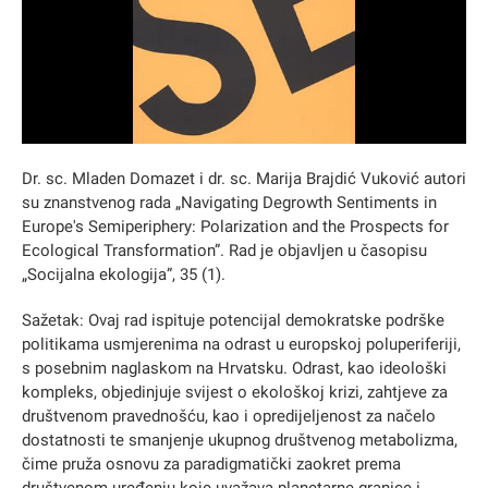
Dr. sc. Mladen Domazet i dr. sc. Marija Brajdić Vuković autori
su znanstvenog rada „Navigating Degrowth Sentiments in
Europe's Semiperiphery: Polarization and the Prospects for
Ecological Transformation”. Rad je objavljen u časopisu
„Socijalna ekologija”, 35 (1).
Sažetak: Ovaj rad ispituje potencijal demokratske podrške
politikama usmjerenima na odrast u europskoj poluperiferiji,
s posebnim naglaskom na Hrvatsku. Odrast, kao ideološki
kompleks, objedinjuje svijest o ekološkoj krizi, zahtjeve za
društvenom pravednošću, kao i opredijeljenost za načelo
dostatnosti te smanjenje ukupnog društvenog metabolizma,
čime pruža osnovu za paradigmatički zaokret prema