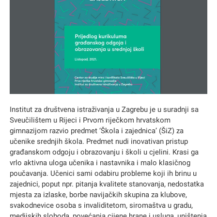
Institut za društvena istraživanja u Zagrebu je u suradnji sa
Sveučilištem u Rijeci i Prvom riječkom hrvatskom
gimnazijom razvio predmet ‘Škola i zajednica’ (ŠiZ) za
učenike srednjih škola. Predmet nudi inovativan pristup
građanskom odgoju i obrazovanju i školi u cjelini. Krasi ga
vrlo aktivna uloga učenika i nastavnika i malo klasičnog
poučavanja. Učenici sami odabiru probleme koji ih brinu u
zajednici, poput npr. pitanja kvalitete stanovanja, nedostatka
mjesta za izlaske, borbe navijačkih skupina za klubove,
svakodnevice osoba s invaliditetom, siromaštva u gradu,
medijskih sloboda, povećanja cijene hrane i usluga, uništenja