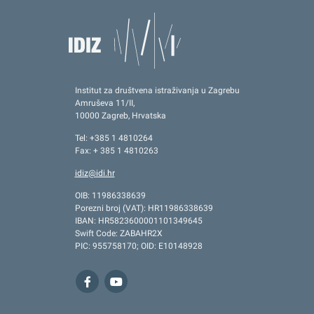
Institut za društvena istraživanja u Zagrebu
Amruševa 11/II,
10000 Zagreb, Hrvatska
Tel: +385 1 4810264
Fax: + 385 1 4810263
idiz@idi.hr
OIB: 11986338639
Porezni broj (VAT): HR11986338639
IBAN: HR5823600001101349645
Swift Code: ZABAHR2X
PIC: 955758170; OID: E10148928