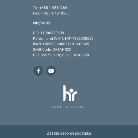
Tel: +385 1 4810264
Fax: + 385 1 4810263
idiz@idi.hr
OIB: 11986338639
Porezni broj (VAT): HR11986338639
IBAN: HR5823600001101349645
Swift Code: ZABAHR2X
PIC: 955758170; OID: E10148928
Zaštita osobnih podataka