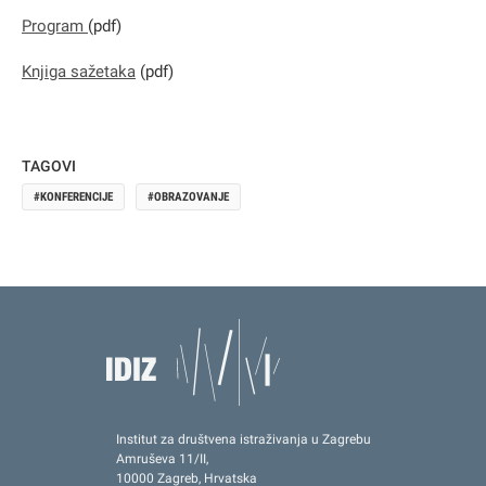
Program
(pdf)
Knjiga sažetaka
(pdf)
TAGOVI
KONFERENCIJE
OBRAZOVANJE
Institut za društvena istraživanja u Zagrebu
Amruševa 11/II,
10000 Zagreb, Hrvatska