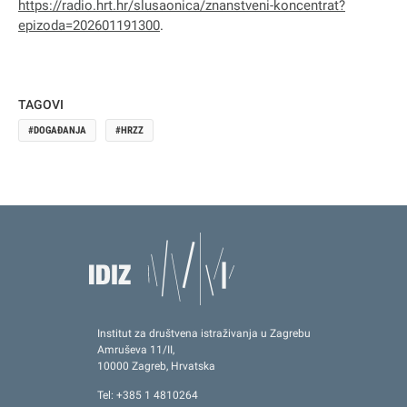
https://radio.hrt.hr/slusaonica/znanstveni-koncentrat?
epizoda=202601191300
.
TAGOVI
DOGAĐANJA
HRZZ
Institut za društvena istraživanja u Zagrebu
Amruševa 11/II,
10000 Zagreb, Hrvatska
Tel: +385 1 4810264