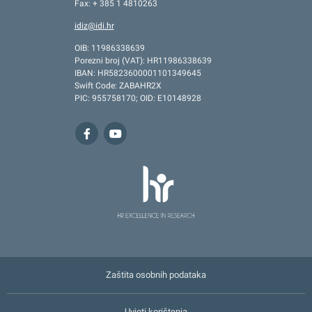
Fax: + 385 1 4810263
idiz@idi.hr
OIB: 11986338639
Porezni broj (VAT): HR11986338639
IBAN: HR5823600001101349645
Swift Code: ZABAHR2X
PIC: 955758170; OID: E10148928
Zaštita osobnih podataka
Uvjeti korištenja