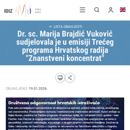
LISTA OBAVIJESTI
Dr. sc. Marija Brajdić Vuković
sudjelovala je u emisiji Trećeg
programa Hrvatskog radija
"Znanstveni koncentrat"
OBJAVLJENO:
19.01.2026.