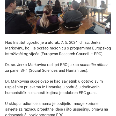
Naš Institut ugostio je u utorak, 7. 5. 2024. dr. sc. Jerka
Markovinu, koji je održao radionicu o programima Europskog
istraživačkog vijeća (European Research Council – ERC).
Dr. sc. Jerko Markovina radi pri ERC-ju kao
scientific officer
za panel SH1 (Social Sciences and Humanities).
Dr. Markovina sudjelovao je kao savjetnik u gotovo svim
uspješnim prijavama iz Hrvatske u području društvenih i
humanističkih znanosti kojima je odobren ERC grant.
U sklopu radionice s nama je podijelio mnoge korisne
savjete za razradu projektne ideje i što uspješniju prijavu na
odgovarajući poziv programa ERC.