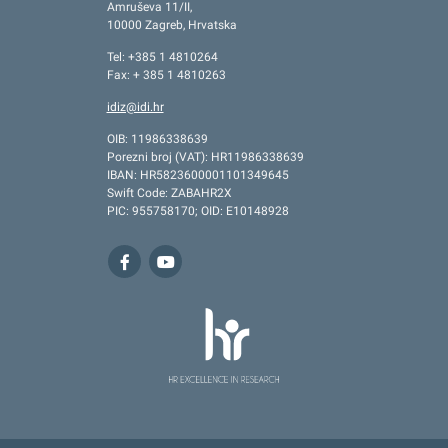
Amruševa 11/II,
10000 Zagreb, Hrvatska
Tel: +385 1 4810264
Fax: + 385 1 4810263
idiz@idi.hr
OIB: 11986338639
Porezni broj (VAT): HR11986338639
IBAN: HR5823600001101349645
Swift Code: ZABAHR2X
PIC: 955758170; OID: E10148928