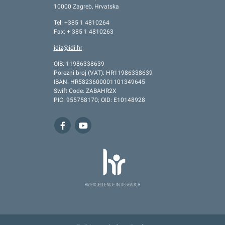
10000 Zagreb, Hrvatska
Tel: +385 1 4810264
Fax: + 385 1 4810263
idiz@idi.hr
OIB: 11986338639
Porezni broj (VAT): HR11986338639
IBAN: HR5823600001101349645
Swift Code: ZABAHR2X
PIC: 955758170; OID: E10148928