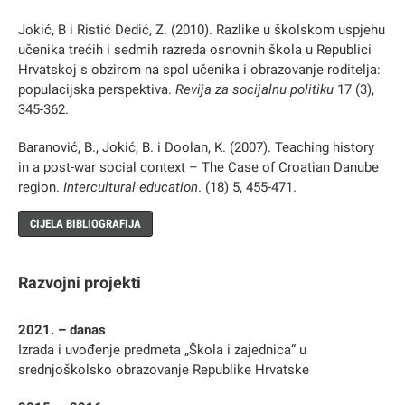
Jokić, B i Ristić Dedić, Z. (2010). Razlike u školskom uspjehu
učenika trećih i sedmih razreda osnovnih škola u Republici
Hrvatskoj s obzirom na spol učenika i obrazovanje roditelja:
populacijska perspektiva.
Revija za socijalnu politiku
17 (3),
345-362.
Baranović, B., Jokić, B. i Doolan, K. (2007). Teaching history
in a post-war social context – The Case of Croatian Danube
region.
Intercultural education
. (18) 5, 455-471.
CIJELA BIBLIOGRAFIJA
Razvojni projekti
2021. – danas
Izrada i uvođenje predmeta „Škola i zajednica“ u
srednjoškolsko obrazovanje Republike Hrvatske