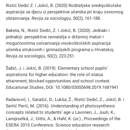
Ristić Dedić Z. i Jokić, B. (2020) Roditeljske srednjoškolske
aspiracije za djecu iz perspektive učenika pri kraju osnovnog
obrazovanja.
Revija za sociologiju
, 50(2), 161-188.
Baketa, N., Ristić Dedić, Z. i Jokić, B. (2020). Jednaki i
jednakiji: perspektive ravnatelja o državnoj maturi i
mogućnostima ostvarivanja visokoškolskih aspiracija
učenika strukovnih i gimnazijskih programa u Hrvatskoj.
Revija za sociologiju
, 50(2), 223-251.
Šabić, J. i Jokić, B. (2019). Elementary school pupils’
aspirations for higher education: the role of status
attainment, blocked opportunities and school context.
Educational Studies
, DOI: 10.1080/03055698.2019.1681941
Radanović, I., Garašić, D., Lukša, Ž., Ristić Dedić, Z., Jokić, B. i
Sertić Perić, M. (2016). Understanding of photosynthesis
concepts related to students’ age u Lavonen, J., Juuti, K.,
Lampiselkä, J., Uitto, A., & Hahl, K. (ur.)., Proceedings of the
ESERA 2015 Conference. Science education research: