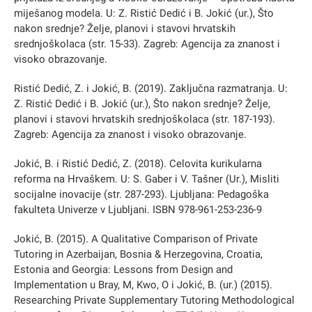
miješanog modela. U: Z. Ristić Dedić i B. Jokić (ur.), Što
nakon srednje? Želje, planovi i stavovi hrvatskih
srednjoškolaca (str. 15-33). Zagreb: Agencija za znanost i
visoko obrazovanje.
Ristić Dedić, Z. i Jokić, B. (2019). Zaključna razmatranja. U:
Z. Ristić Dedić i B. Jokić (ur.), Što nakon srednje? Želje,
planovi i stavovi hrvatskih srednjoškolaca (str. 187-193).
Zagreb: Agencija za znanost i visoko obrazovanje.
Jokić, B. i Ristić Dedić, Z. (2018). Celovita kurikularna
reforma na Hrvaškem. U: S. Gaber i V. Tašner (Ur.), Misliti
socijalne inovacije (str. 287-293). Ljubljana: Pedagoška
fakulteta Univerze v Ljubljani. ISBN 978-961-253-236-9
Jokić, B. (2015). A Qualitative Comparison of Private
Tutoring in Azerbaijan, Bosnia & Herzegovina, Croatia,
Estonia and Georgia: Lessons from Design and
Implementation u Bray, M, Kwo, O i Jokić, B. (ur.) (2015).
Researching Private Supplementary Tutoring Methodological