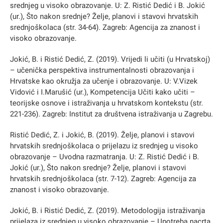
srednjeg u visoko obrazovanje. U: Z. Ristić Dedić i B. Jokić
(ur.), Što nakon srednje? Želje, planovi i stavovi hrvatskih
srednjoškolaca (str. 34-64). Zagreb: Agencija za znanost i
visoko obrazovanje.
Jokić, B. i Ristić Dedić, Z. (2019). Vrijedi li učiti (u Hrvatskoj)
– učenička perspektiva instrumentalnosti obrazovanja i
Hrvatske kao okružja za učenje i obrazovanje. U: V.Vizek
Vidović i I.Marušić (ur.), Kompetencija Učiti kako učiti –
teorijske osnove i istraživanja u hrvatskom kontekstu (str.
221-236). Zagreb: Institut za društvena istraživanja u Zagrebu.
Ristić Dedić, Z. i Jokić, B. (2019). Želje, planovi i stavovi
hrvatskih srednjoškolaca o prijelazu iz srednjeg u visoko
obrazovanje – Uvodna razmatranja. U: Z. Ristić Dedić i B.
Jokić (ur.), Što nakon srednje? Želje, planovi i stavovi
hrvatskih srednjoškolaca (str. 7-12). Zagreb: Agencija za
znanost i visoko obrazovanje.
Jokić, B. i Ristić Dedić, Z. (2019). Metodologija istraživanja
prijelaza iz srednjeg u visoko obrazovanje – Upotreba nacrta