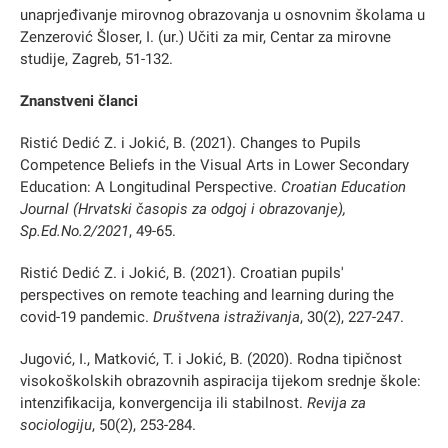
unaprjeđivanje mirovnog obrazovanja u osnovnim školama u
Zenzerović Šloser, I. (ur.) Učiti za mir, Centar za mirovne
studije, Zagreb, 51-132.
Znanstveni članci
Ristić Dedić Z. i Jokić, B. (2021). Changes to Pupils
Competence Beliefs in the Visual Arts in Lower Secondary
Education: A Longitudinal Perspective.
Croatian Education
Journal (Hrvatski časopis za odgoj i obrazovanje),
Sp.Ed.No.2/2021
, 49-65.
Ristić Dedić Z. i Jokić, B. (2021). Croatian pupils'
perspectives on remote teaching and learning during the
covid-19 pandemic.
Društvena istraživanja
, 30(2), 227-247.
Jugović, I., Matković, T. i Jokić, B. (2020). Rodna tipičnost
visokoškolskih obrazovnih aspiracija tijekom srednje škole:
intenzifikacija, konvergencija ili stabilnost.
Revija za
sociologiju
, 50(2), 253-284.