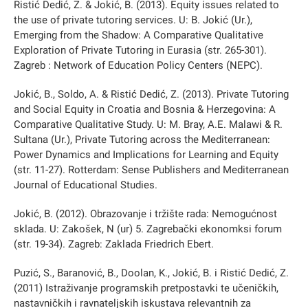
Ristić Dedić, Z. & Jokić, B. (2013). Equity issues related to
the use of private tutoring services. U: B. Jokić (Ur.),
Emerging from the Shadow: A Comparative Qualitative
Exploration of Private Tutoring in Eurasia (str. 265-301).
Zagreb : Network of Education Policy Centers (NEPC).
Jokić, B., Soldo, A. & Ristić Dedić, Z. (2013). Private Tutoring
and Social Equity in Croatia and Bosnia & Herzegovina: A
Comparative Qualitative Study. U: M. Bray, A.E. Malawi & R.
Sultana (Ur.), Private Tutoring across the Mediterranean:
Power Dynamics and Implications for Learning and Equity
(str. 11-27). Rotterdam: Sense Publishers and Mediterranean
Journal of Educational Studies.
Jokić, B. (2012). Obrazovanje i tržište rada: Nemogućnost
sklada. U: Zakošek, N (ur) 5. Zagrebački ekonomksi forum
(str. 19-34). Zagreb: Zaklada Friedrich Ebert.
Puzić, S., Baranović, B., Doolan, K., Jokić, B. i Ristić Dedić, Z.
(2011) Istraživanje programskih pretpostavki te učeničkih,
nastavničkih i ravnateljskih iskustava relevantnih za