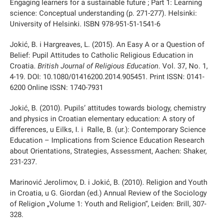
Engaging learners for a sustainable future ; Part 1: Learning
science: Conceptual understanding (p. 271-277). Helsinki:
University of Helsinki. ISBN 978-951-51-1541-6
Jokić, B. i Hargreaves, L. (2015). An Easy A or a Question of
Belief: Pupil Attitudes to Catholic Religious Education in
Croatia.
British Journal of Religious Education
. Vol. 37, No. 1,
4-19. DOI: 10.1080/01416200.2014.905451. Print ISSN: 0141-
6200 Online ISSN: 1740-7931
Jokić, B. (2010). Pupils’ attitudes towards biology, chemistry
and physics in Croatian elementary education: A story of
differences, u Eilks, I. i Ralle, B. (ur.): Contemporary Science
Education – Implications from Science Education Research
about Orientations, Strategies, Assessment, Aachen: Shaker,
231-237.
Marinović Jerolimov, D. i Jokić, B. (2010). Religion and Youth
in Croatia, u G. Giordan (ed.) Annual Review of the Sociology
of Religion „Volume 1: Youth and Religion“, Leiden: Brill, 307-
328.