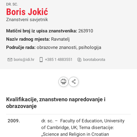
DR. SC.
Boris Jokić
Znanstveni savjetnik
Matični broj iz upisa znanstvenika:
263910
Naziv radnog mjesta:
Ravnatelj
Područje rada:
obrazovne znanosti, psihologija
boris@idi.hr
+385 1 4883551
borotaborota
Kvalifikacije, znanstveno napredovanje i
obrazovanje
2009.
dr. sc. – Faculty of Education, University
of Cambridge, UK; Tema disertacije:
„Science and Religion in Croatian