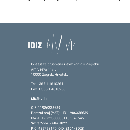
Institut za društvena istraživanja u Zagrebu
Amruševa 11/II,
10000 Zagreb, Hrvatska
Tel: +385 1 4810264
Fax: + 385 1 4810263
idiz@idi.hr
OIB: 11986338639
Porezni broj (VAT): HR11986338639
IBAN: HR5823600001101349645
Swift Code: ZABAHR2X
PIC: 955758170; OID: E10148928