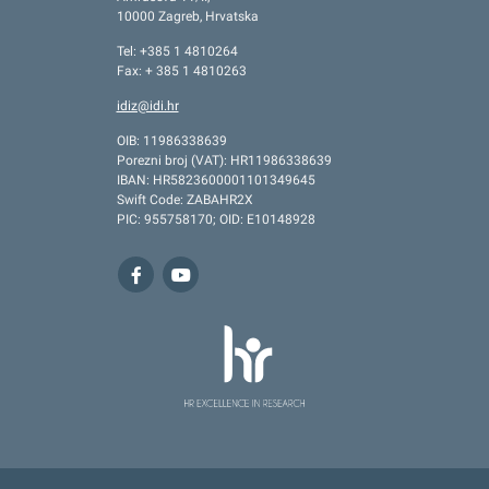
10000 Zagreb, Hrvatska
Tel: +385 1 4810264
Fax: + 385 1 4810263
idiz@idi.hr
OIB: 11986338639
Porezni broj (VAT): HR11986338639
IBAN: HR5823600001101349645
Swift Code: ZABAHR2X
PIC: 955758170; OID: E10148928